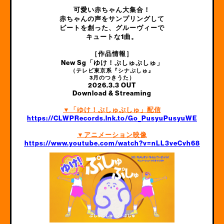
可愛い赤ちゃん大集合！
赤ちゃんの声をサンプリングして
ビートを創った、グルーヴィーで
キュートな1曲。
［作品情報］
New Sg「ゆけ！ぷしゅぷしゅ」
（テレビ東京系『シナぷしゅ』
3月のつきうた）
2026.3.3 OUT
Download & Streaming
▼「ゆけ！ぷしゅぷしゅ」配信
https://CLWPRecords.lnk.to/Go_PusyuPusyuWE
▼アニメーション映像
https://www.youtube.com/watch?v=nLL3veCvh68