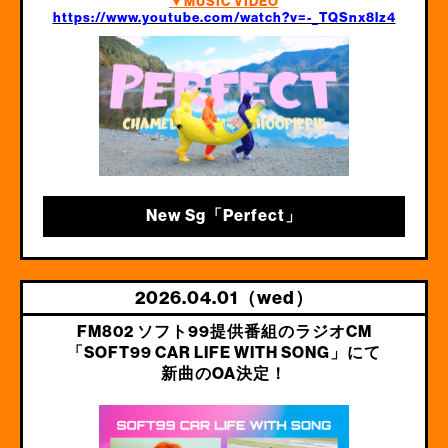
▼M
USIC VIDEO
https://www.youtube.com/watch?v=-_TQSnx8lz4
New Sg「Perfect」
2026.04.01（wed）
FM802 ソフト99提供番組のラジオCM
「SOFT99 CAR LIFE WITH SONG」にて
新曲のOA決定！