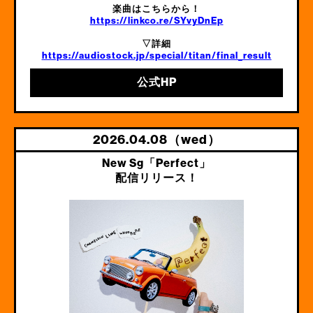
楽曲はこちらから！
https://linkco.re/SYvyDnEp
▽詳細
https://audiostock.jp/special/titan/final_result
公式HP
2026.04.08（wed）
New Sg「Perfect」
配信リリース！