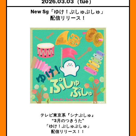
2026.03.03（tue）
New Sg「ゆけ！ぷしゅぷしゅ」
配信リリース！
テレビ東京系『シナぷしゅ』
“3月のつきうた”
「ゆけ！ぷしゅぷしゅ」
配信リリース！！